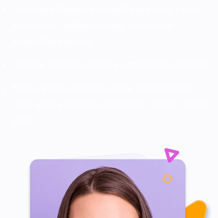
Parceque chaque evement marketing à son
imortance, taddam à créer une option
Marketing express
Quaerat sodales sapien euismod purus blandit
Nemo ipsam egestas volute turpis dolores
undo ultrice aliquam quaerat at sodales sapien
purus